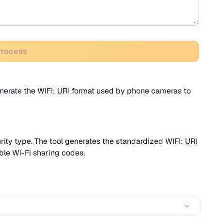
Process
nerate the WIFI:
URI
format used by phone cameras to
ity type. The tool generates the standardized WIFI:
URI
ble Wi-Fi sharing codes.