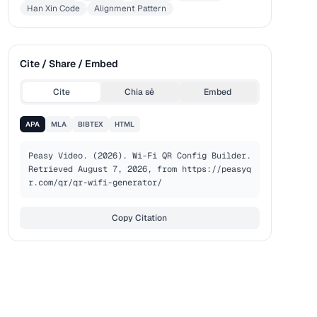
Han Xin Code
Alignment Pattern
Cite / Share / Embed
Cite
Chia sẻ
Embed
APA
MLA
BIBTEX
HTML
Peasy Video. (2026). Wi-Fi QR Config Builder. 
Retrieved August 7, 2026, from https://peasyq
r.com/qr/qr-wifi-generator/
Copy Citation