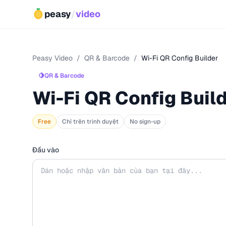
peasy
/
video
Peasy Video
/
QR & Barcode
/
Wi-Fi QR Config Builder
🍋
QR & Barcode
Wi-Fi QR Config Buil
Free
Chỉ trên trình duyệt
No sign-up
Đầu vào