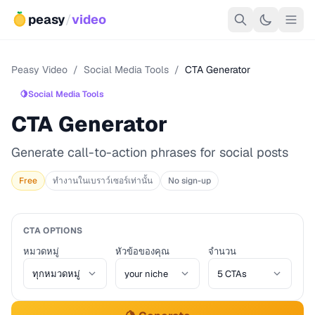
peasy
/
video
Peasy Video
/
Social Media Tools
/
CTA Generator
🍋
Social Media Tools
CTA Generator
Generate call-to-action phrases for social posts
Free
ทำงานในเบราว์เซอร์เท่านั้น
No sign-up
CTA OPTIONS
หมวดหมู่
หัวข้อของคุณ
จำนวน