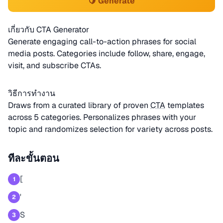
🍋 Generate
เกี่ยวกับ CTA Generator
Generate engaging call-to-action phrases for social
media posts. Categories include follow, share, engage,
visit, and subscribe CTAs.
วิธีการทำงาน
Draws from a curated library of proven
CTA
templates
across 5 categories. Personalizes phrases with your
topic and randomizes selection for variety across posts.
ทีละขั้นตอน
[
1
'
2
S
3