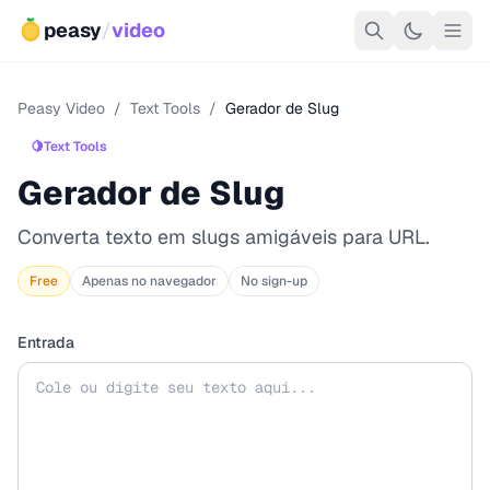
peasy
/
video
Peasy Video
/
Text Tools
/
Gerador de Slug
🍋
Text Tools
Gerador de Slug
Converta texto em slugs amigáveis para URL.
Free
Apenas no navegador
No sign-up
Entrada