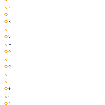
y
k
e
y
w
o
r
d
n
e
a
r