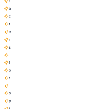
r
a
c
t
e
r
s
f
o
r
o
p
t