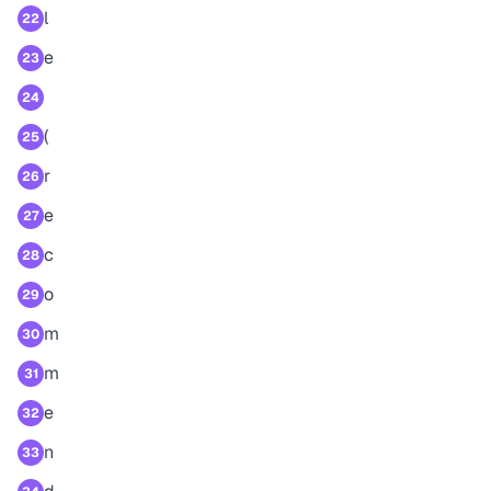
l
22
e
23
24
(
25
r
26
e
27
c
28
o
29
m
30
m
31
e
32
n
33