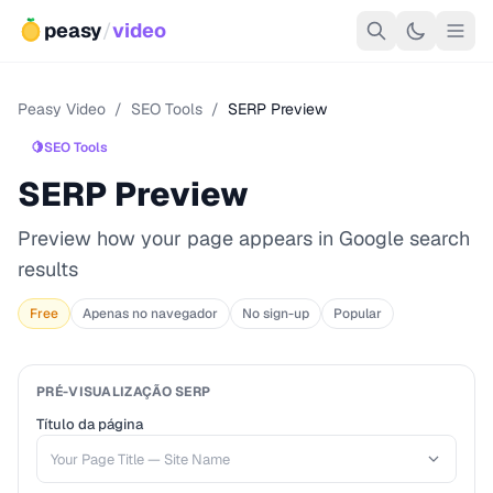
peasy
/
video
Peasy Video
/
SEO Tools
/
SERP Preview
🍋
SEO Tools
SERP Preview
Preview how your page appears in Google search
results
Free
Apenas no navegador
No sign-up
Popular
PRÉ-VISUALIZAÇÃO SERP
Título da página