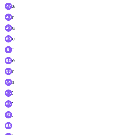
a
47
r
48
a
49
c
50
t
51
e
52
r
53
s
54
)
55
'
56
,
57
58