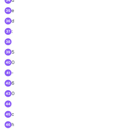
d
34
e
35
d
36
:
37
38
5
39
0
40
-
41
6
42
0
43
44
c
45
h
46