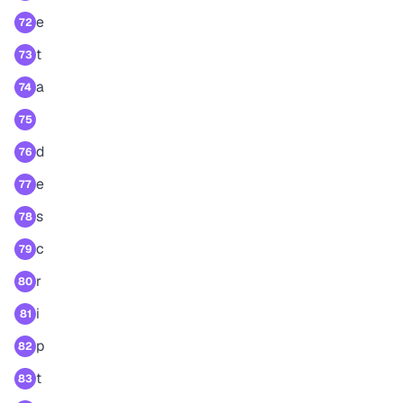
e
72
t
73
a
74
75
d
76
e
77
s
78
c
79
r
80
i
81
p
82
t
83