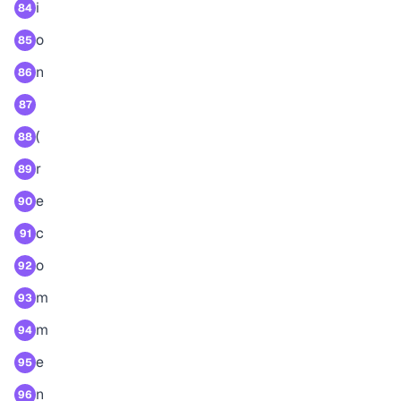
i
84
o
85
n
86
87
(
88
r
89
e
90
c
91
o
92
m
93
m
94
e
95
n
96