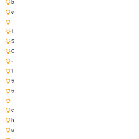
b
e
1
5
0
-
1
5
5
c
h
a