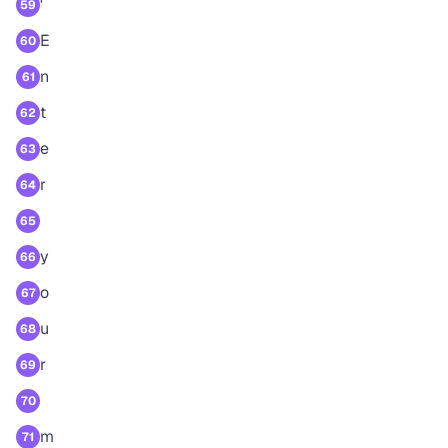
'
59
E
60
n
61
t
62
e
63
r
64
65
y
66
o
67
u
68
r
69
70
m
71