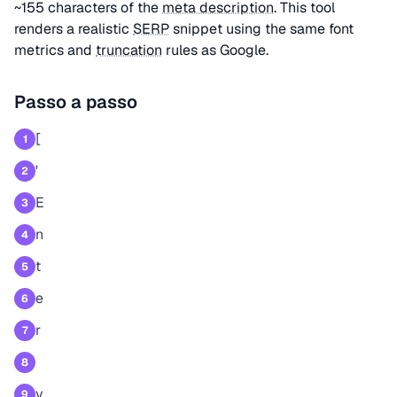
~155 characters of the
meta description
. This tool
renders a realistic
SERP
snippet using the same font
metrics and
truncation
rules as Google.
Passo a passo
[
1
'
2
E
3
n
4
t
5
e
6
r
7
8
y
9