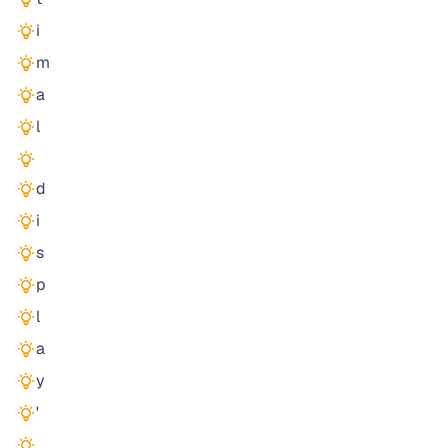
i
m
a
l
d
i
s
p
l
a
y
'
,