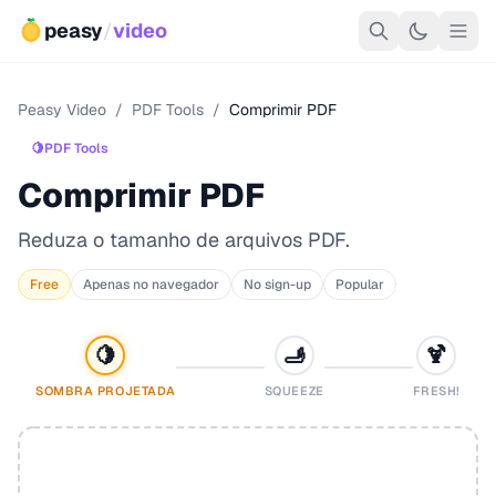
peasy
/
video
Peasy Video
/
PDF Tools
/
Comprimir PDF
🍋
PDF Tools
Comprimir PDF
Reduza o tamanho de arquivos PDF.
Free
Apenas no navegador
No sign-up
Popular
🍋
🫸
🍹
SOMBRA PROJETADA
SQUEEZE
FRESH!