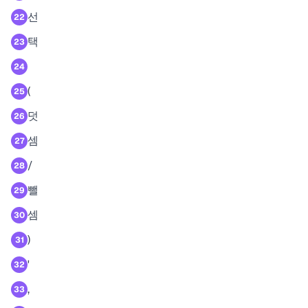
선
22
택
23
24
(
25
덧
26
셈
27
/
28
뺄
29
셈
30
)
31
'
32
,
33