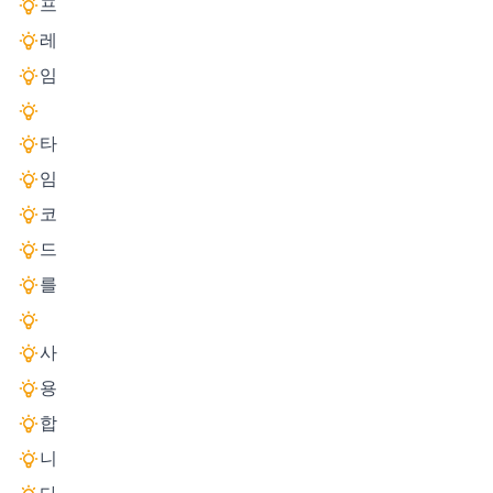
프
레
임
타
임
코
드
를
사
용
합
니