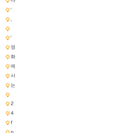
다
'
,
'
영
화
에
서
는
2
4
f
p