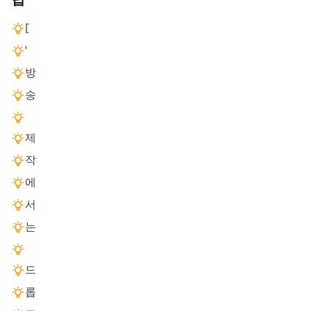
[
'
방
송
제
작
에
서
는
드
롭