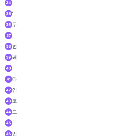
34
'
35
두
36
37
번
38
째
39
40
타
41
임
42
코
43
드
44
45
입
46