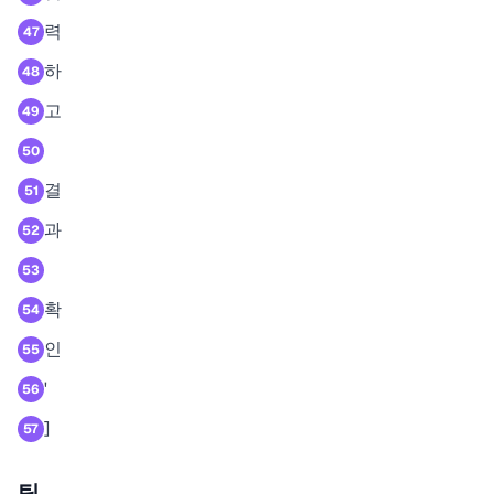
력
47
하
48
고
49
50
결
51
과
52
53
확
54
인
55
'
56
]
57
팁