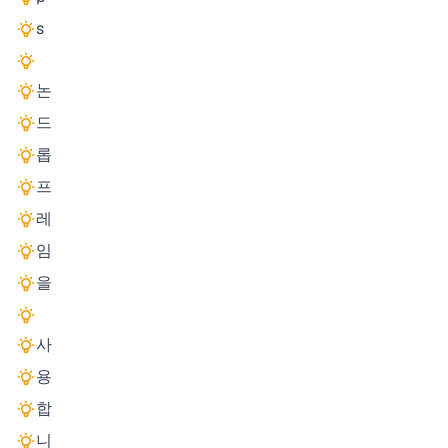
s
논
드
롭
프
레
임
을
사
용
합
니