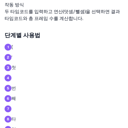
작동 방식
두 타임코드를 입력하고 연산(덧셈/뺄셈)을 선택하면 결과
타임코드와 총 프레임 수를 계산합니다.
단계별 사용법
[
1
'
2
첫
3
4
번
5
째
6
7
타
8