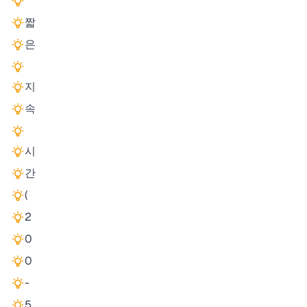
'
짧
은
지
속
시
간
(
2
0
0
-
5