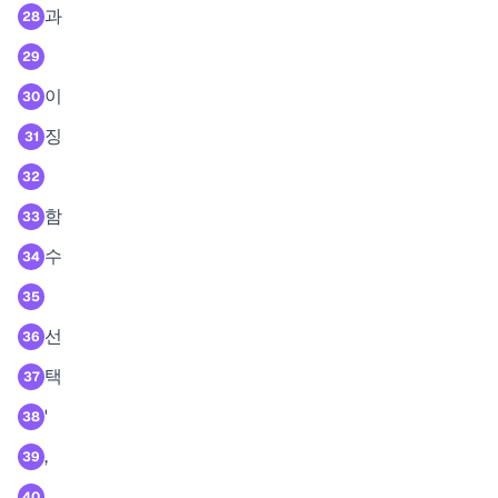
과
28
29
이
30
징
31
32
함
33
수
34
35
선
36
택
37
'
38
,
39
40