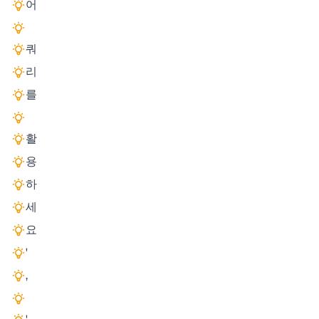
어
쿼
리
를
활
용
하
세
요
'
,