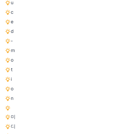
u
c
e
d
-
m
o
t
i
o
n
미
디