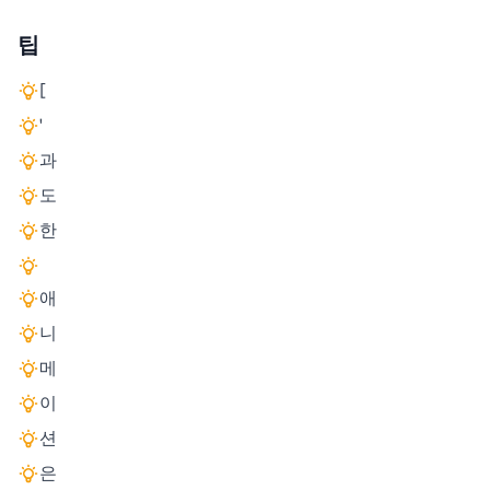
팁
[
'
과
도
한
애
니
메
이
션
은