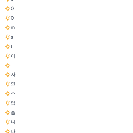
0
0
m
s
)
이
자
연
스
럽
습
니
다