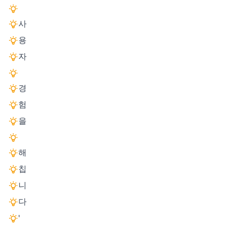
사
용
자
경
험
을
해
칩
니
다
'