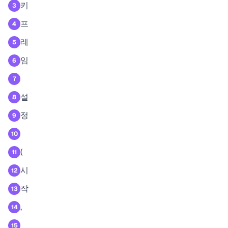
키
3
프
4
레
5
임
6
7
설
8
정
9
10
(
11
시
12
작
13
,
14
15