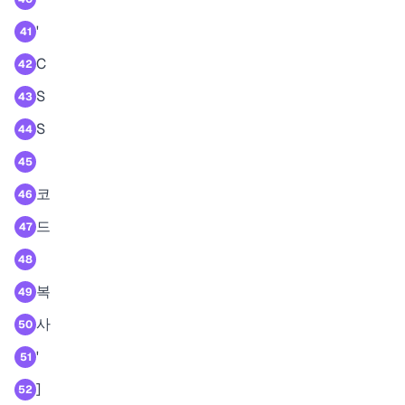
'
41
C
42
S
43
S
44
45
코
46
드
47
48
복
49
사
50
'
51
]
52