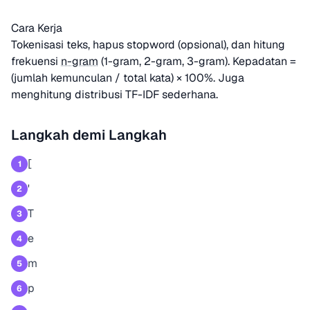
Cara Kerja
Tokenisasi teks, hapus stopword (opsional), dan hitung
frekuensi
n-gram
(1-gram, 2-gram, 3-gram). Kepadatan =
(jumlah kemunculan / total kata) × 100%. Juga
menghitung distribusi TF-IDF sederhana.
Langkah demi Langkah
[
1
'
2
T
3
e
4
m
5
p
6