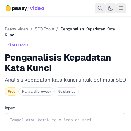
peasy
/
video
Peasy Video
/
SEO Tools
/
Penganalisis Kepadatan Kata
Kunci
🍋
SEO Tools
Penganalisis Kepadatan
Kata Kunci
Analisis kepadatan kata kunci untuk optimasi SEO
Free
Hanya di browser
No sign-up
Input