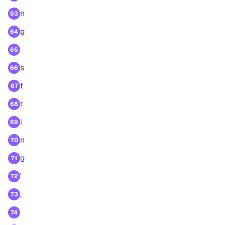
n
63
g
64
65
s
66
t
67
r
68
i
69
n
70
g
71
'
72
,
73
74