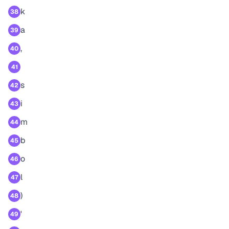
k
38
a
39
,
40
41
s
42
i
43
m
44
b
45
o
46
l
47
)
48
'
49