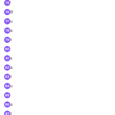
'
75
B
76
u
77
a
78
t
79
80
s
81
a
82
t
83
u
84
85
a
86
t
87