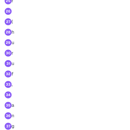
r
25
26
(
27
h
28
u
29
r
30
u
31
f
32
,
33
34
a
35
n
36
g
37