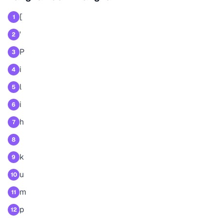
[
1
'
2
P
3
i
4
l
5
i
6
h
7
8
k
9
u
10
m
11
p
12