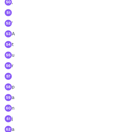
,
50
51
'
52
A
53
t
54
u
55
r
56
57
p
58
a
59
n
60
j
61
a
62