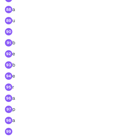
a
88
u
89
90
b
91
e
92
b
93
e
94
r
95
a
96
p
97
a
98
99