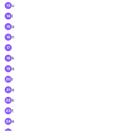
u
13
l
14
a
15
n
16
17
k
18
a
19
r
20
a
21
k
22
t
23
e
24