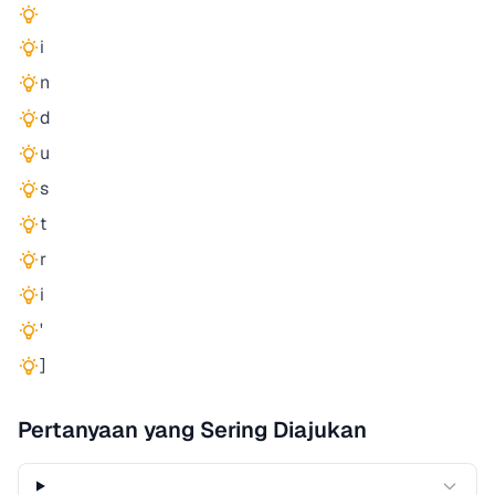
i
n
d
u
s
t
r
i
'
]
Pertanyaan yang Sering Diajukan