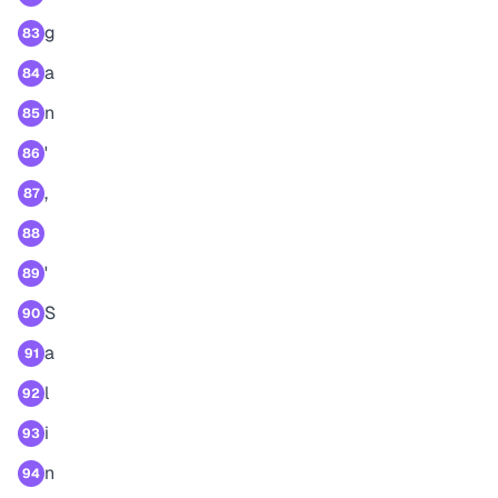
g
83
a
84
n
85
'
86
,
87
88
'
89
S
90
a
91
l
92
i
93
n
94