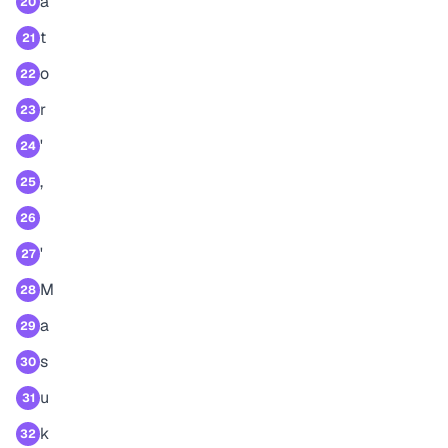
a
20
t
21
o
22
r
23
'
24
,
25
26
'
27
M
28
a
29
s
30
u
31
k
32