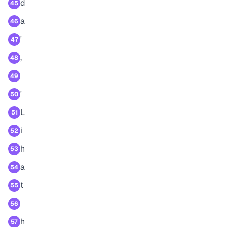
d
45
a
46
'
47
,
48
49
'
50
L
51
i
52
h
53
a
54
t
55
56
h
57