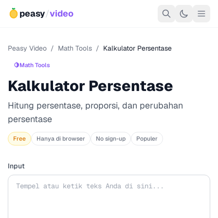
peasy
/
video
Peasy Video
/
Math Tools
/
Kalkulator Persentase
🍋
Math Tools
Kalkulator Persentase
Hitung persentase, proporsi, dan perubahan
persentase
Free
Hanya di browser
No sign-up
Populer
Input