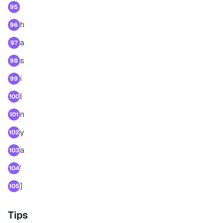
95
h
96
a
97
s
98
i
99
l
100
n
101
y
102
a
103
'
104
]
105
Tips