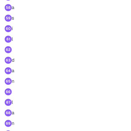
a
58
s
59
i
60
l
61
62
d
63
a
64
n
65
66
l
67
a
68
n
69