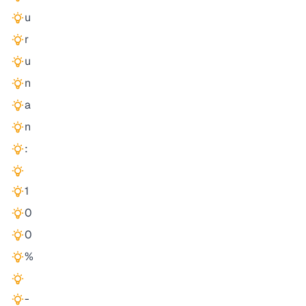
u
r
u
n
a
n
:
1
0
0
%
-