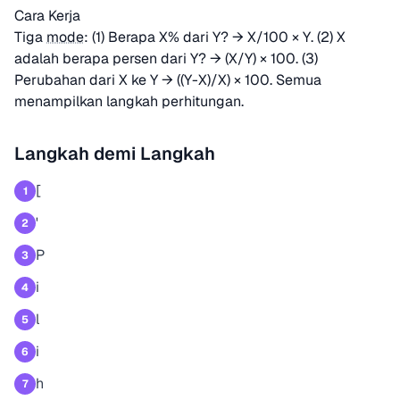
Cara Kerja
Tiga
mode
: (1) Berapa X% dari Y? → X/100 × Y. (2) X
adalah berapa persen dari Y? → (X/Y) × 100. (3)
Perubahan dari X ke Y → ((Y-X)/X) × 100. Semua
menampilkan langkah perhitungan.
Langkah demi Langkah
[
1
'
2
P
3
i
4
l
5
i
6
h
7