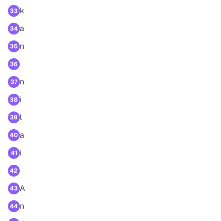
k
33
a
34
n
35
36
n
37
i
38
l
39
a
40
i
41
42
A
43
n
44