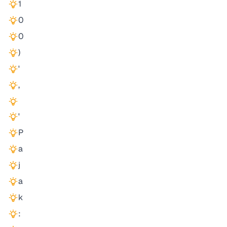
1
0
0
)
'
,
'
P
a
j
a
k
: