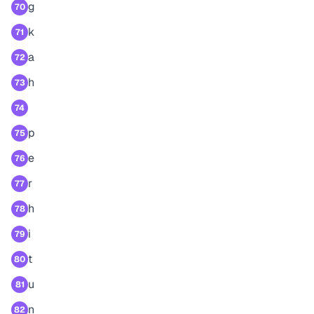
g
70
k
71
a
72
h
73
74
p
75
e
76
r
77
h
78
i
79
t
80
u
81
n
82