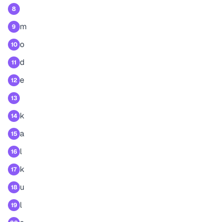
8
m
9
o
10
d
11
e
12
13
k
14
a
15
l
16
k
17
u
18
l
19