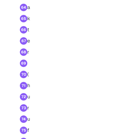
a
64
k
65
t
66
e
67
r
68
69
(
70
h
71
u
72
r
73
u
74
f
75