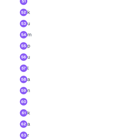
51
k
52
u
53
m
54
p
55
u
56
l
57
a
58
n
59
60
k
61
a
62
r
63