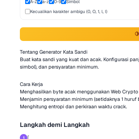
A-Z
a-z
0-9
Simbol
Kecualikan karakter ambigu (0, O, 1, l, I)

Tentang Generator Kata Sandi
Buat kata sandi yang kuat dan acak. Konfigurasi panj
simbol), dan persyaratan minimum.
Cara Kerja
Menghasilkan byte acak menggunakan Web Crypt
Menjamin persyaratan minimum (setidaknya 1 huruf besar
Menghitung entropi dan perkiraan waktu crack.
Langkah demi Langkah
[
1