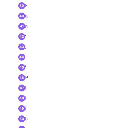
k
39
a
40
n
41
'
42
,
43
44
'
45
P
46
i
47
l
48
i
49
h
50