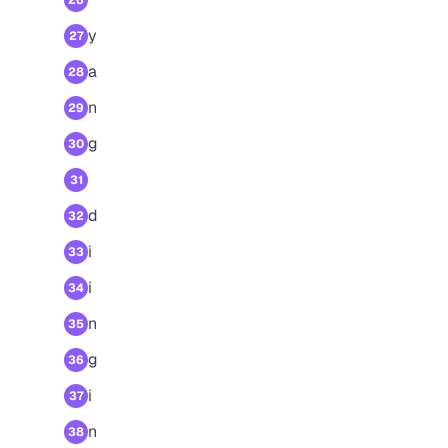
26
y
27
a
28
n
29
g
30
31
d
32
i
33
i
34
n
35
g
36
i
37
n
38