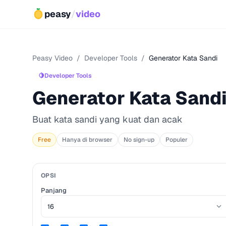
peasy
/
video
Peasy Video
/
Developer Tools
/
Generator Kata Sandi
🍋
Developer Tools
Generator Kata Sand
Buat kata sandi yang kuat dan acak
Free
Hanya di browser
No sign-up
Populer
OPSI
Panjang