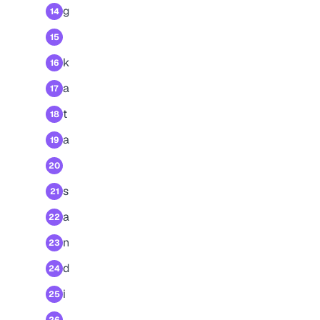
g
14
15
k
16
a
17
t
18
a
19
20
s
21
a
22
n
23
d
24
i
25