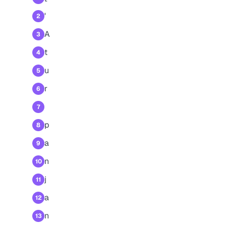
'
2
A
3
t
4
u
5
r
6
7
p
8
a
9
n
10
j
11
a
12
n
13