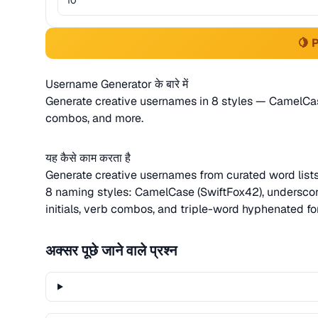
🍋 
Username Generator के बारे में
Generate creative usernames in 8 styles — CamelCase,
combos, and more.
यह कैसे काम करता है
Generate creative usernames from curated word list
8 naming styles: CamelCase (SwiftFox42), underscore (s
initials, verb combos, and triple-word hyphenated fo
अक्सर पूछे जाने वाले प्रश्न