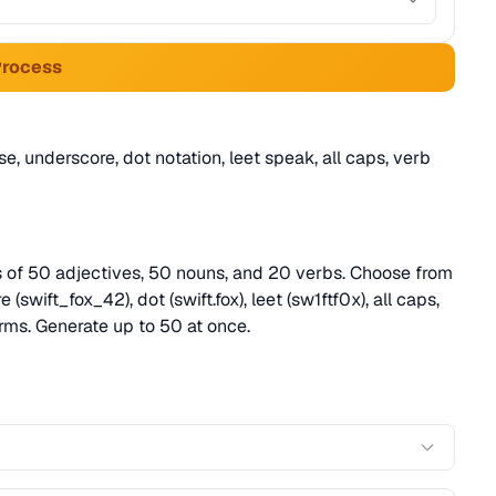
Process
 underscore, dot notation, leet speak, all caps, verb
s of 50 adjectives, 50 nouns, and 20 verbs. Choose from
wift_fox_42), dot (swift.fox), leet (sw1ftf0x), all caps,
rms. Generate up to 50 at once.