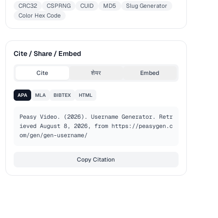
CRC32
CSPRNG
CUID
MD5
Slug Generator
Color Hex Code
Cite / Share / Embed
Cite
शेयर
Embed
APA
MLA
BIBTEX
HTML
Peasy Video. (2026). Username Generator. Retr
ieved August 8, 2026, from https://peasygen.c
om/gen/gen-username/
Copy Citation