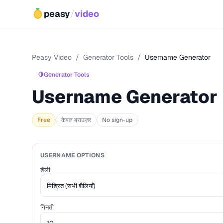
peasy
/
video
Peasy Video
/
Generator Tools
/
Username Generator
🍋
Generator Tools
Username Generator
Free
केवल ब्राउज़र
No sign-up
USERNAME OPTIONS
शैली
गिनती