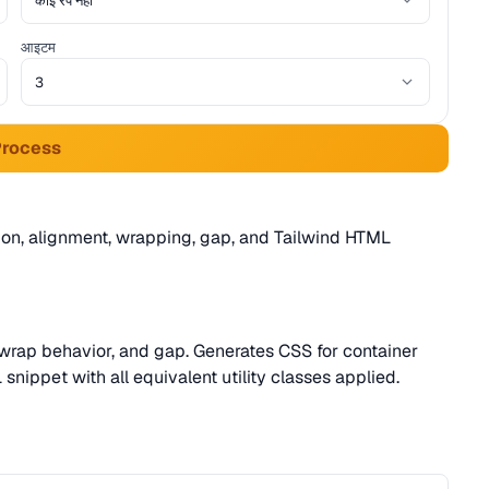
आइटम
Process
ion, alignment, wrapping, gap, and Tailwind HTML
s, wrap behavior, and gap. Generates CSS for container
nippet with all equivalent utility classes applied.