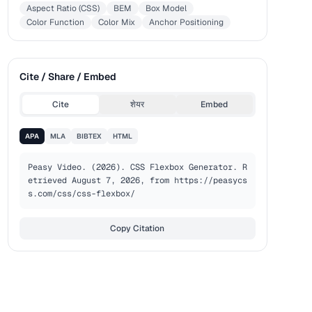
Aspect Ratio (CSS)
BEM
Box Model
Color Function
Color Mix
Anchor Positioning
Cite / Share / Embed
Cite
शेयर
Embed
APA
MLA
BIBTEX
HTML
Peasy Video. (2026). CSS Flexbox Generator. R
etrieved August 7, 2026, from https://peasycs
s.com/css/css-flexbox/
Copy Citation